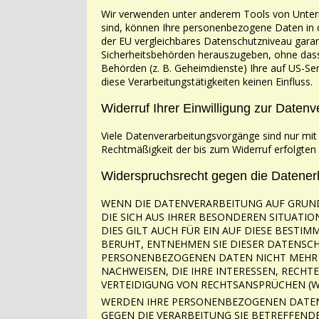
Wir verwenden unter anderem Tools von Unter
sind, können Ihre
personenbezogene Daten in di
der EU vergleichbares Datenschutzniveau gara
Sicherheitsbehörden
herauszugeben, ohne dass 
Behörden (z. B. Geheimdienste) Ihre auf US-Se
diese
Verarbeitungstätigkeiten keinen Einfluss.
Widerruf Ihrer Einwilligung zur Datenv
Viele Datenverarbeitungsvorgänge sind nur mit 
Rechtmäßigkeit der bis zum Widerruf erfolgten
Widerspruchsrecht gegen die Datene
WENN DIE DATENVERARBEITUNG AUF GRUNDLA
DIE SICH AUS IHRER BESONDEREN
SITUATIO
DIES GILT AUCH FÜR EIN AUF DIESE BEST
BERUHT,
ENTNEHMEN SIE DIESER DATENSC
PERSONENBEZOGENEN DATEN NICHT MEHR 
NACHWEISEN, DIE IHRE INTERESSEN, RECHT
VERTEIDIGUNG VON
RECHTSANSPRÜCHEN (WI
WERDEN IHRE PERSONENBEZOGENEN DATEN
GEGEN DIE VERARBEITUNG SIE
BETREFFEND