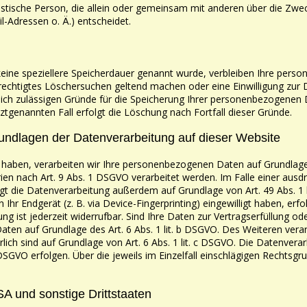
juristische Person, die allein oder gemeinsam mit anderen über
die Zwec
l-Adressen o. Ä.)
entscheidet.
keine speziellere Speicherdauer genannt wurde, verbleiben
Ihre perso
rechtigtes Löschersuchen geltend machen oder eine Einwilligung zur 
lich zulässigen Gründe für die Speicherung Ihrer
personenbezogenen Da
tztgenannten Fall erfolgt die Löschung nach Fortfall dieser Gründe.
undlagen der Datenverarbeitung auf dieser
Website
gt haben, verarbeiten wir Ihre personenbezogenen Daten auf
Grundlage 
rien
nach Art. 9 Abs. 1 DSGVO verarbeitet werden. Im Falle einer ausdr
lgt die Datenverarbeitung außerdem auf Grundlage von Art.
49 Abs. 1 
in
Ihr Endgerät (z. B. via Device-Fingerprinting) eingewilligt haben, er
ng ist jederzeit widerrufbar. Sind Ihre Daten zur
Vertragserfüllung od
aten auf Grundlage des Art. 6 Abs. 1 lit. b DSGVO. Des Weiteren vera
rlich sind auf Grundlage von Art. 6 Abs. 1 lit. c DSGVO.
Die Datenverar
SGVO erfolgen. Über die jeweils im Einzelfall einschlägigen Rechtsg
A und sonstige Drittstaaten