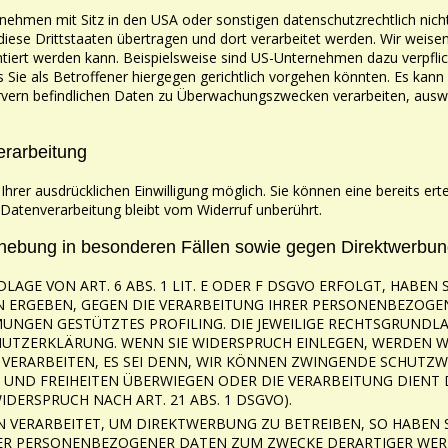
nehmen mit Sitz in den USA oder sonstigen
datenschutzrechtlich nich
ese Drittstaaten übertragen und dort verarbeitet werden. Wir weise
ntiert werden kann.
Beispielsweise sind US-Unternehmen dazu verpfl
Sie als Betroffener hiergegen gerichtlich vorgehen könnten. Es kann
rvern befindlichen Daten zu
Überwachungszwecken verarbeiten, auswe
erarbeitung
Ihrer ausdrücklichen Einwilligung möglich. Sie können eine
bereits ert
Datenverarbeitung bleibt vom Widerruf unberührt.
rhebung in besonderen Fällen sowie gegen
Direktwerbun
GE VON ART. 6 ABS. 1 LIT. E ODER F DSGVO
ERFOLGT, HABEN S
N ERGEBEN, GEGEN DIE VERARBEITUNG IHRER PERSONENBEZOG
IMMUNGEN GESTÜTZTES
PROFILING. DIE JEWEILIGE RECHTSGRUNDL
HUTZERKLÄRUNG. WENN SIE WIDERSPRUCH EINLEGEN,
WERDEN W
VERARBEITEN, ES
SEI DENN, WIR KÖNNEN ZWINGENDE SCHUTZW
E UND FREIHEITEN ÜBERWIEGEN ODER DIE
VERARBEITUNG DIENT
DERSPRUCH NACH ART. 21 ABS. 1 DSGVO).
 VERARBEITET, UM DIREKTWERBUNG ZU BETREIBEN,
SO HABEN 
ER PERSONENBEZOGENER DATEN ZUM ZWECKE DERARTIGER WE