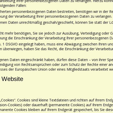
erarbeitung Ihrer personenbezogenen Daten zu verlangen.
Hierzu könn
folgenden Fällen:
peicherten personenbezogenen Daten bestreiten, benötigen wir
in der R
kung der Verarbeitung Ihrer personenbezogenen Daten zu verlangen.
enen Daten unrechtmäßig geschah/geschieht, können Sie statt der L
ht mehr benötigen, Sie sie jedoch zur Ausübung,
Verteidigung oder 
ung die Einschränkung der Verarbeitung Ihrer personenbezogenen Da
Abs. 1 DSGVO eingelegt haben, muss eine Abwägung zwischen
Ihren un
en
überwiegen, haben Sie das Recht, die Einschränkung der Verarbei
genen Daten eingeschränkt haben, dürfen diese Daten – von
ihrer Sp
eidigung von Rechtsansprüchen oder zum Schutz der Rechte einer an
resses der Europäischen Union oder
eines Mitgliedstaats verarbeitet w
r Website
Cookies“. Cookies sind kleine Textdateien und richten auf
Ihrem Endg
sion-Cookies) oder dauerhaft (permanente Cookies) auf Ihrem Endge
manente Cookies bleiben auf Ihrem Endgerät
gespeichert, bis Sie die